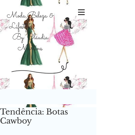
Moda,Beleza &
Lifestyle
By: Cláudia
Martins
Tendência: Botas
Cawboy