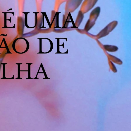
 É UMA
ÃO DE
OLHA