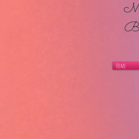
Moda,B
By
Home