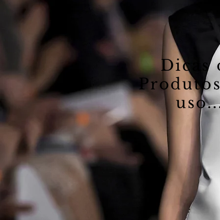
Dicas 
Produto
uso..