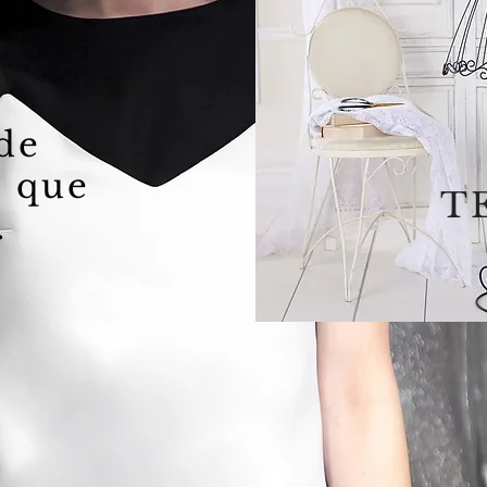
de
s que
T
.