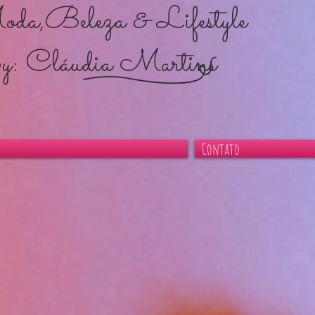
eleza & Lifestyl
: Cláudia Martins
Contato